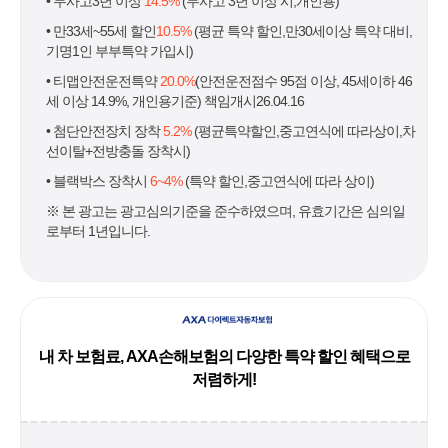
• 무사고3년 이상
14.5%
(무사고 3년 이상 시,개인용)
• 만33세~55세 할인
10.5%
(평균 특약 할인,만30세이상 특약 대비,
기명1인 부부특약 가입시)
• 티맵안전운전특약
20.0%
(안전운전점수 95점 이상, 45세이하 46
세 이상 14.9%, 개인용기준) 책임개시26.04.16
• 첨단안전장치 장착
5.2%
(평균특약할인,중고연식에 따라상이,차
선이탈+전방충돌 장착시)
• 블랙박스 장착시
6~4%
(특약 할인,중고연식에 따라 상이)
※ 본 광고는 광고심의기준을 준수하였으며, 유효기간은 심의일
로부터 1년입니다.
내 차 보험료, AXA손해보험의 다양한 특약 할인 혜택으로
저렴하게!