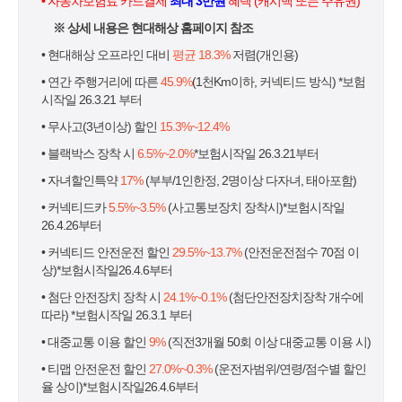
• 자동차보험료 카드결제
최대 3만원
혜택 (캐시백 또는 주유권)
※ 상세 내용은 현대해상 홈페이지 참조
• 현대해상 오프라인 대비
평균 18.3%
저렴(개인용)
• 연간 주행거리에 따른
45.9%
(1천Km이하, 커넥티드 방식) *보험
시작일 26.3.21 부터
• 무사고(3년이상) 할인
15.3%~12.4%
• 블랙박스 장착 시
6.5%~2.0%
*보험시작일 26.3.21부터
• 자녀할인특약
17%
(부부/1인한정, 2명이상 다자녀, 태아포함)
• 커넥티드카
5.5%~3.5%
(사고통보장치 장착시)*보험시작일
26.4.26부터
• 커넥티드 안전운전 할인
29.5%~13.7%
(안전운전점수 70점 이
상)*보험시작일26.4.6부터
• 첨단 안전장치 장착 시
24.1%~0.1%
(첨단안전장치장착 개수에
따라) *보험시작일 26.3.1 부터
• 대중교통 이용 할인
9%
(직전3개월 50회 이상 대중교통 이용 시)
• 티맵 안전운전 할인
27.0%~0.3%
(운전자범위/연령/점수별 할인
율 상이)*보험시작일26.4.6부터