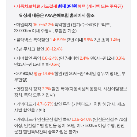
• 자동차보험료 카드결제
최대 3만원
혜택 (캐시백 또는 주유권)
※ 상세 내용은 AXA손해보험 홈페이지 참조
• 마일리지
16.7~52.2%
특약할인 (전기/수소/하이브리드,
23,000km 이내 주행시, 후할인 기준)
• 블랙박스 특약할인
1.4~5.9%
(3년 이내
5.9%
, 3년 초과
1.4%
)
• 3년 무사고 할인
10~12.4%
• 자녀할인 특약
0.6~2.4%
(만 7세이하
2.4%
, 만8세~만12세
0.9%
,
만13세~만15세 이하
0.6%
)
• 3049특약
평균 14.9%
할인 (만 30세~만49세일 경우/기명1인, 부
부한정)
• 안전장치 장착
7.7%
할인 특약(자동비상제동장치, 차선이탈경보
장치, 특약 모두 가입시)
• 커넥티드카
4.7~6.7%
할인 특약 (커넥티드카 차량 해당 시, 제조
사별 할인율 상이)
• 커넥티드카 안전운전 할인 특약
10.6~24.0%
(안전운전점수 70점
이상, 안전점수별 할인율 상이, 90일 이내 500km 이상 주행, 안전
운전 할인특약간의 중복가입은 불가)