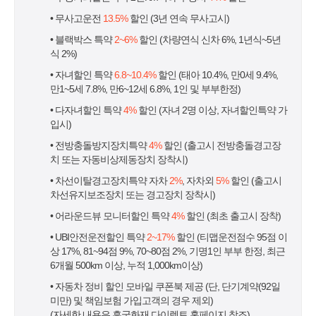
• 무사고운전
13.5%
할인 (3년 연속 무사고시)
• 블랙박스 특약
2~6%
할인 (차량연식 신차 6%, 1년식~5년
식 2%)
• 자녀할인 특약
6.8~10.4%
할인 (태아 10.4%, 만0세 9.4%,
만1~5세 7.8%, 만6~12세 6.8%, 1인 및 부부한정)
• 다자녀할인 특약
4%
할인 (자녀 2명 이상, 자녀할인특약 가
입시)
• 전방충돌방지장치특약
4%
할인 (출고시 전방충돌경고장
치 또는 자동비상제동장치 장착시)
• 차선이탈경고장치특약 자차
2%
, 자차외
5%
할인 (출고시
차선유지보조장치 또는 경고장치 장착시)
• 어라운드뷰 모니터할인 특약
4%
할인 (최초 출고시 장착)
• UBI안전운전할인 특약
2~17%
할인 (티맵운전점수 95점 이
상 17%, 81~94점 9%, 70~80점 2%, 기명1인 부부 한정, 최근
6개월 500km 이상, 누적 1,000km이상)
• 자동차 정비 할인 모바일 쿠폰북 제공 (단, 단기계약(92일
미만) 및 책임보험 가입고객의 경우 제외)
(자세한 내용은 흥국화재 다이렉트 홈페이지 참조)