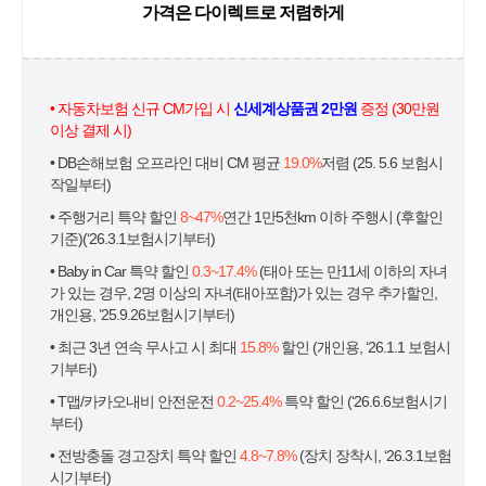
가격은 다이렉트로 저렴하게
• 자동차보험 신규 CM가입 시
신세계상품권 2만원
증정 (30만원
이상 결제 시)
• DB손해보험 오프라인 대비 CM 평균
19.0%
저렴 (25. 5.6 보험시
작일부터)
• 주행거리 특약 할인
8~47%
연간 1만5천km 이하 주행시 (후할인
기준)(‘26.3.1보험시기부터)
• Baby in Car 특약 할인
0.3~17.4%
(태아 또는 만11세 이하의 자녀
가 있는 경우, 2명 이상의 자녀(태아포함)가 있는 경우 추가할인,
개인용, ’25.9.26보험시기부터)
• 최근 3년 연속 무사고 시 최대
15.8%
할인 (개인용, ‘26.1.1 보험시
기부터)
• T맵/카카오내비 안전운전
0.2~25.4%
특약 할인 (‘26.6.6보험시기
부터)
• 전방충돌 경고장치 특약 할인
4.8~7.8%
(장치 장착시, ‘26.3.1보험
시기부터)