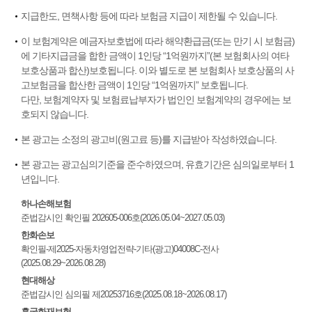
지급한도, 면책사항 등에 따라 보험금 지급이 제한될 수 있습니다.
이 보험계약은 예금자보호법에 따라 해약환급금(또는 만기 시 보험금)
에 기타지급금을 합한 금액이 1인당 “1억원까지”(본 보험회사의 여타
보호상품과 합산)보호됩니다. 이와 별도로 본 보험회사 보호상품의 사
고보험금을 합산한 금액이 1인당 “1억원까지” 보호됩니다.
다만, 보험계약자 및 보험료납부자가 법인인 보험계약의 경우에는 보
호되지 않습니다.
본 광고는 소정의 광고비(원고료 등)를 지급받아 작성하였습니다.
본 광고는 광고심의기준을 준수하였으며, 유효기간은 심의일로부터 1
년입니다.
하나손해보험
준법감시인 확인필 202605-006호(2026.05.04~2027.05.03)
한화손보
확인필-제2025-자동차영업전략-기타(광고)04008C-전사
(2025.08.29~2026.08.28)
현대해상
준법감시인 심의필 제20253716호(2025.08.18~2026.08.17)
흥국화재보험