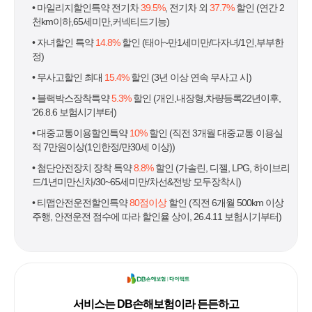
• 마일리지할인특약 전기차
39.5%
, 전기차 외
37.7%
할인 (연간 2
천km이하,65세미만,커넥티드기능)
• 자녀할인 특약
14.8%
할인 (태아~만1세미만/다자녀/1인,부부한
정)
• 무사고할인 최대
15.4%
할인 (3년 이상 연속 무사고 시)
• 블랙박스장착특약
5.3%
할인 (개인,내장형,차량등록22년이후,
'26.8.6 보험시기부터)
• 대중교통이용할인특약
10%
할인 (직전 3개월 대중교통 이용실
적 7만원이상(1인한정/만30세 이상))
• 첨단안전장치 장착 특약
8.8%
할인 (가솔린, 디젤, LPG, 하이브리
드/1년미만신차/30~65세미만/차선&전방 모두장착시)
• 티맵안전운전할인특약
80점이상
할인 (직전 6개월 500km 이상
주행, 안전운전 점수에 따라 할인율 상이, 26.4.11 보험시기부터)
서비스는 DB손해보험이라 든든하고