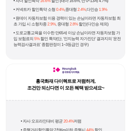
• 자녀 할인특약
16.6%
할인 (태아 16.6%, 만 0~13세 4.7%)
• 커넥트카 할인특약 소형
0.4%
,중대형
2.4%
,다인승
1.9%
• 원데이 자동차보험 이용 경력이 있는 손님이라면 자동차보험 최
초 가입 시 소형차종
2.9%
, 중대형
2.8%
할인(다인승 제외)
• 도로교통교육을 이수한 만65세 이상 손님이라면 자동차보험 가
입 보험료의
5%
할인 특약(단, ‘인지능력 자가진단’ 결과지의 ‘운전
능력검사결과표’ 종합판정이 1~3등급인 경우)
흥국화재 다이렉트로 저렴하게,
조건만 되신다면 이 모든 혜택 받으세요~
• 자사 오프라인대비 평균
20.4%
저렴
• 주행거리할인특약 2천Km이하 주행시
44%
할인